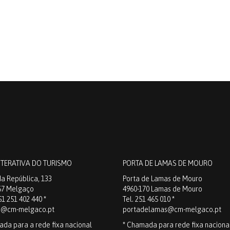
NTERATIVA DO TURISMO
PORTA DE LAMAS DE MOURO
a República, 133
Porta de Lamas de Mouro
67 Melgaço
4960-170 Lamas de Mouro
51 251 402 440 *
Tel. 251 465 010 *
o@cm-melgaco.pt
portadelamas@cm-melgaco.pt
ada para a rede fixa nacional
* Chamada para rede fixa naciona