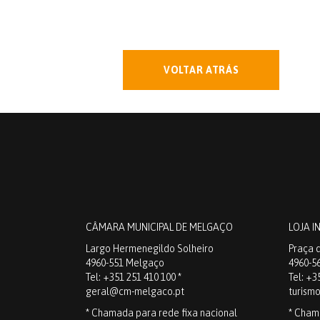
VOLTAR ATRÁS
CÂMARA MUNICIPAL DE MELGAÇO
LOJA I
Largo Hermenegildo Solheiro
Praça d
4960-551 Melgaço
4960-5
Tel: +351 251 410 100 *
Tel: +3
geral@cm-melgaco.pt
turism
* Chamada para rede fixa nacional
* Cham