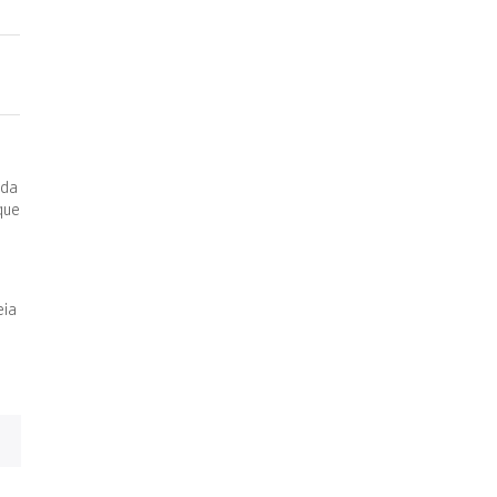
 da
que
eia