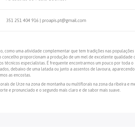
351 251 404 916 | proapis.pt@gmail.com
ço, como uma atividade complementar que tem tradições nas populações
 do concelho proporcionam a produção de um mel de excelente qualidade 
s técnicos especialistas. É frequente encontrarmos um pouco por toda o
ados, debaixo de uma latada ou junto a assentos de lavoura, aparecendo
imos as encostas.
orais de Urze na zona de montanha ou multiflorais na zona da ribeira e m
 forte e pronunciado e o segundo mais claro e de sabor mais suave.