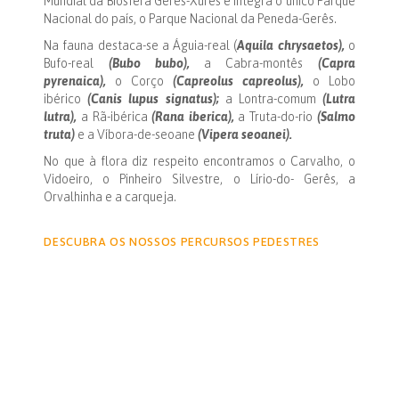
Mundial da Biosfera Gerês-Xurés e integra o único Parque
Nacional do país, o Parque Nacional da Peneda-Gerês.
Na fauna destaca-se a Águia-real (
Aquila chrysaetos),
o
Bufo-real
(Bubo bubo),
a Cabra-montês
(Capra
pyrenaica),
o Corço
(Capreolus capreolus),
o Lobo
ibérico
(Canis lupus signatus);
a Lontra-comum
(Lutra
lutra),
a Rã-ibérica
(Rana iberica),
a Truta-do-rio
(Salmo
truta)
e a Víbora-de-seoane
(Vipera seoanei).
No que à flora diz respeito encontramos o Carvalho, o
Vidoeiro, o Pinheiro Silvestre, o Lírio-do- Gerês, a
Orvalhinha e a carqueja.
DESCUBRA OS NOSSOS PERCURSOS PEDESTRES