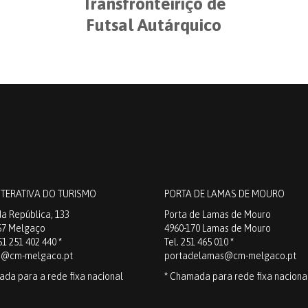
Transfronteiriço de
Futsal Autárquico
NTERATIVA DO TURISMO
PORTA DE LAMAS DE MOURO
a República, 133
Porta de Lamas de Mouro
67 Melgaço
4960-170 Lamas de Mouro
51 251 402 440 *
Tel. 251 465 010 *
o@cm-melgaco.pt
portadelamas@cm-melgaco.pt
ada para a rede fixa nacional
* Chamada para rede fixa naciona