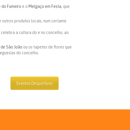
e do Fumeiro
e o
Melgaço em Festa,
que
e outros produtos locais, num certame
e celebra a cultura do e no concelho, ao
 de São João
ou os tapetes de flores que
reguesias do concelho.
Eventos Desportivos
s