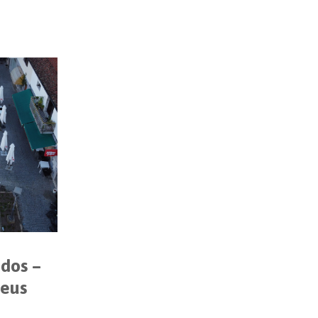
idos –
Deus