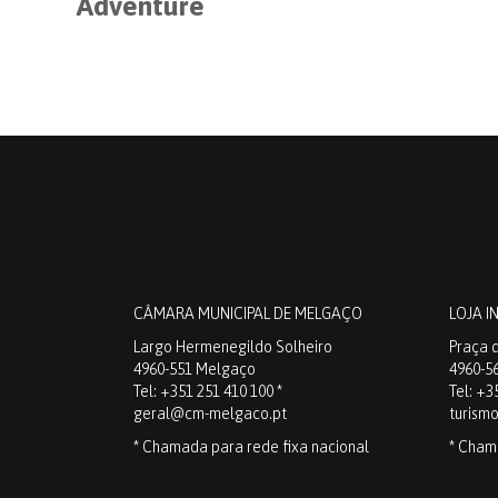
Adventure
CÂMARA MUNICIPAL DE MELGAÇO
LOJA I
Largo Hermenegildo Solheiro
Praça d
4960-551 Melgaço
4960-5
Tel: +351 251 410 100 *
Tel: +3
geral@cm-melgaco.pt
turism
* Chamada para rede fixa nacional
* Cham