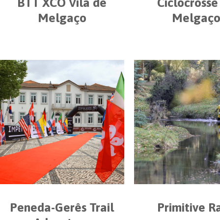
BTT XCO Vila de
Ciclocrosse
Melgaço
Melgaç
Peneda-Gerês Trail
Primitive R