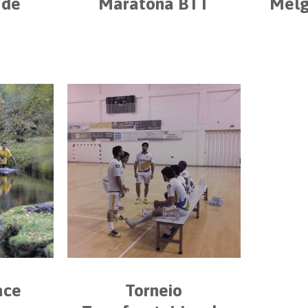
 de
Maratona BTT
Melg
o
ace
Torneio