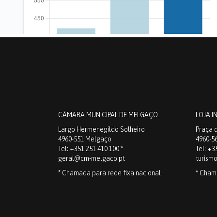
CÂMARA MUNICIPAL DE MELGAÇO
LOJA I
Largo Hermenegildo Solheiro
Praça d
4960-551 Melgaço
4960-5
Tel: +351 251 410 100 *
Tel: +3
geral@cm-melgaco.pt
turism
* Chamada para rede fixa nacional
* Cham