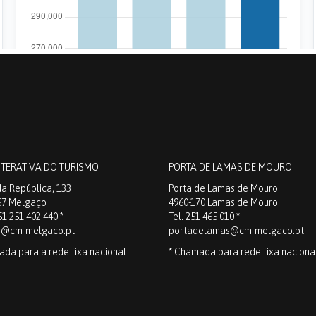
NTERATIVA DO TURISMO
PORTA DE LAMAS DE MOURO
a República, 133
Porta de Lamas de Mouro
67 Melgaço
4960-170 Lamas de Mouro
51 251 402 440 *
Tel. 251 465 010 *
o@cm-melgaco.pt
portadelamas@cm-melgaco.pt
ada para a rede fixa nacional
* Chamada para rede fixa naciona