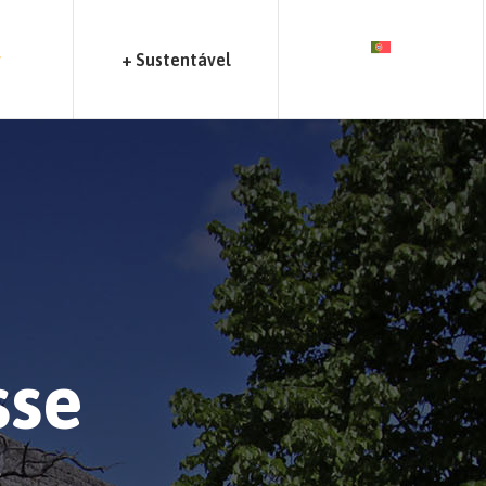
r
+ Sustentável
sse
r