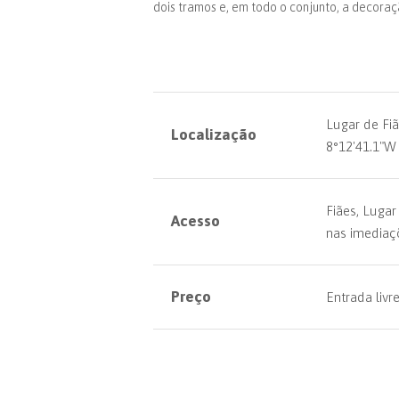
dois tramos e, em todo o conjunto, a decoraç
Lugar de Fiã
Localização
8°12'41.1"W
Fiães, Luga
Acesso
nas imediaç
Preço
Entrada livr