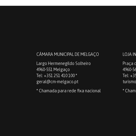
CÂMARA MUNICIPAL DE MELGAÇO
LOJA I
Largo Hermenegildo Solheiro
Praça d
4960-551 Melgaço
4960-5
Tel: +351 251 410 100 *
Tel: +3
geral@cm-melgaco.pt
turism
* Chamada para rede fixa nacional
* Cham