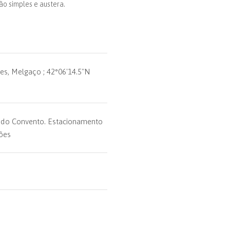
ão simples e austera.
es, Melgaço ; 42°06'14.5"N
r do Convento. Estacionamento
ões
e