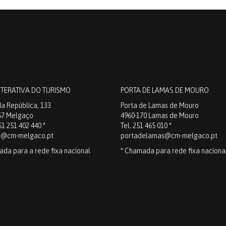
NTERATIVA DO TURISMO
PORTA DE LAMAS DE MOURO
a República, 133
Porta de Lamas de Mouro
67 Melgaço
4960-170 Lamas de Mouro
51 251 402 440 *
Tel. 251 465 010 *
o@cm-melgaco.pt
portadelamas@cm-melgaco.pt
ada para a rede fixa nacional
* Chamada para rede fixa naciona