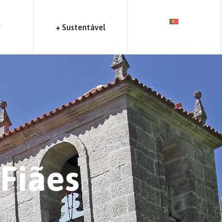
r
+ Sustentável
 Fiães