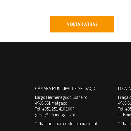
VOLTAR ATRÁS
CÂMARA MUNICIPAL DE MELGAÇO
LOJA I
Largo Hermenegildo Solheiro
Praça d
4960-551 Melgaço
4960-5
Tel: +351 251 410 100 *
Tel: +3
geral@cm-melgaco.pt
turism
* Chamada para rede fixa nacional
* Cham