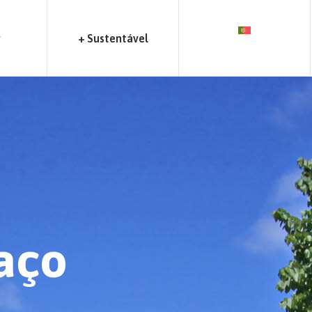
r
+ Sustentável
aço