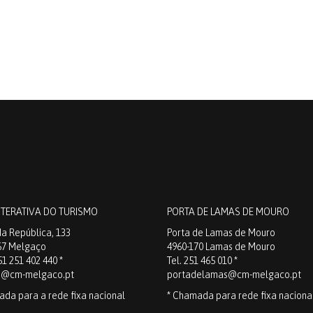
NTERATIVA DO TURISMO
PORTA DE LAMAS DE MOURO
a República, 133
Porta de Lamas de Mouro
67 Melgaço
4960-170 Lamas de Mouro
51 251 402 440 *
Tel. 251 465 010 *
o@cm-melgaco.pt
portadelamas@cm-melgaco.pt
ada para a rede fixa nacional
* Chamada para rede fixa naciona