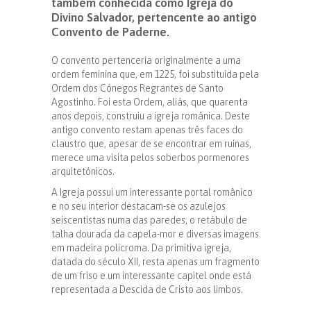
também conhecida como Igreja do
Divino Salvador, pertencente ao antigo
Convento de Paderne.
O convento pertenceria originalmente a uma
ordem feminina que, em 1225, foi substituída pela
Ordem dos Cónegos Regrantes de Santo
Agostinho. Foi esta Ordem, aliás, que quarenta
anos depois, construiu a igreja românica. Deste
antigo convento restam apenas três faces do
claustro que, apesar de se encontrar em ruínas,
merece uma visita pelos soberbos pormenores
arquitetónicos.
A Igreja possui um interessante portal românico
e no seu interior destacam-se os azulejos
seiscentistas numa das paredes, o retábulo de
talha dourada da capela-mor e diversas imagens
em madeira policroma. Da primitiva igreja,
datada do século XII, resta apenas um fragmento
de um friso e um interessante capitel onde está
representada a Descida de Cristo aos limbos.