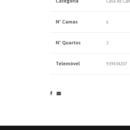
Categoria
Casa de Ca
Nº Camas
6
Nº Quartos
3
Telemóvel
939434207