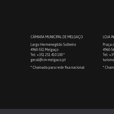
CÂMARA MUNICIPAL DE MELGAÇO
LOJA I
Largo Hermenegildo Solheiro
Praça d
4960-551 Melgaço
4960-5
Tel: +351 251 410 100 *
Tel: +3
geral@cm-melgaco.pt
turism
* Chamada para rede fixa nacional
* Cham