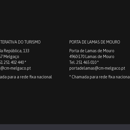
NTERATIVA DO TURISMO
PORTA DE LAMAS DE MOURO
a República, 133
Porta de Lamas de Mouro
67 Melgaço
4960-170 Lamas de Mouro
51 251 402 440 *
Tel. 251 465 010 *
o@cm-melgaco.pt
portadelamas@cm-melgaco.pt
ada para a rede fixa nacional
* Chamada para rede fixa naciona