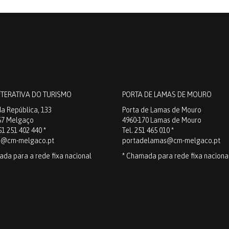
NTERATIVA DO TURISMO
PORTA DE LAMAS DE MOURO
a República, 133
Porta de Lamas de Mouro
67 Melgaço
4960-170 Lamas de Mouro
51 251 402 440 *
Tel. 251 465 010 *
o@cm-melgaco.pt
portadelamas@cm-melgaco.pt
ada para a rede fixa nacional
* Chamada para rede fixa naciona