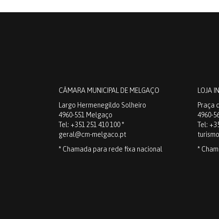
CÂMARA MUNICIPAL DE MELGAÇO
LOJA I
Largo Hermenegildo Solheiro
Praça d
4960-551 Melgaço
4960-5
Tel: +351 251 410 100 *
Tel: +3
geral@cm-melgaco.pt
turism
* Chamada para rede fixa nacional
* Cham