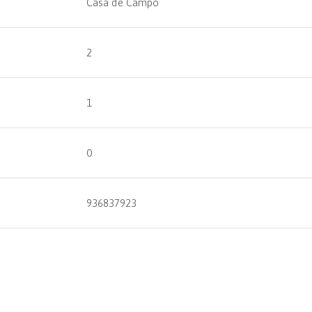
Casa de Campo
2
1
0
936837923