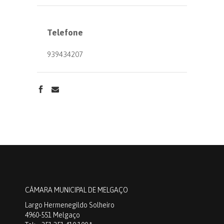
Telefone
939434207
CÂMARA MUNICIPAL DE MELGAÇO
Largo Hermenegildo Solheiro
4960-551 Melgaço