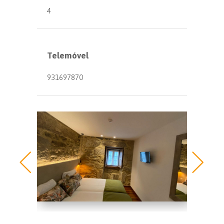
4
Telemóvel
931697870