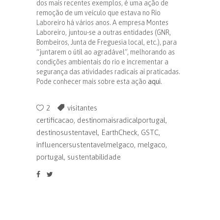
dos mais recentes exemplos, é uma ação de
remoção de um veículo que estava no Rio
Laboreiro há vários anos. A empresa Montes
Laboreiro, juntou-se a outras entidades (GNR,
Bombeiros, Junta de Freguesia local, etc.), para
“juntarem o útil ao agradável”, melhorando as
condições ambientais do rio e incrementar a
segurança das atividades radicais aí praticadas.
Pode conhecer mais sobre esta ação
aqui
.
2
visitantes
certificacao
,
destinomaisradicalportugal
,
destinosustentavel
,
EarthCheck
,
GSTC
,
influencersustentavelmelgaco
,
melgaco
,
portugal
,
sustentabilidade