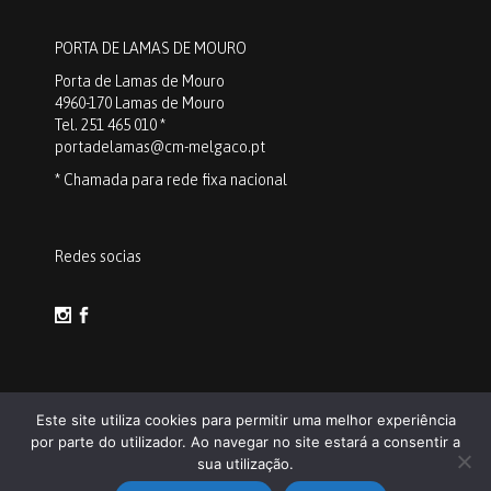
PORTA DE LAMAS DE MOURO
Porta de Lamas de Mouro
4960-170 Lamas de Mouro
Tel. 251 465 010 *
portadelamas@cm-melgaco.pt
* Chamada para rede fixa nacional
Redes socias
Este site utiliza cookies para permitir uma melhor experiência
por parte do utilizador. Ao navegar no site estará a consentir a
Discover Melgaço /
Política de
sua utilização.
Privacidade
/ Powered by
IPDT –