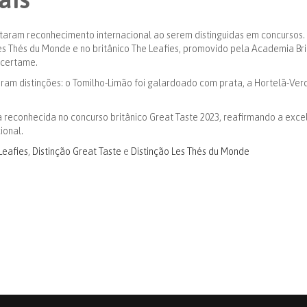
taram reconhecimento internacional ao serem distinguidas em concursos.
s Thés du Monde e no britânico The Leafies, promovido pela Academia Brit
 certame.
am distinções: o Tomilho-Limão foi galardoado com prata, a Hortelã-Ver
da reconhecida no concurso britânico Great Taste 2023, reafirmando a exce
ional.
Leafies
,
Distinção Great Taste
e
Distinção Les Thés du Monde