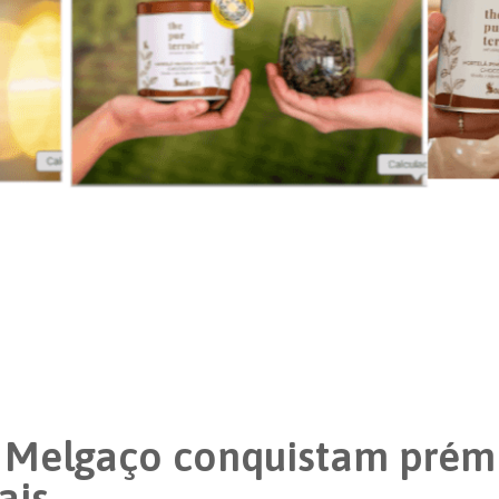
e Melgaço conquistam prém
ais