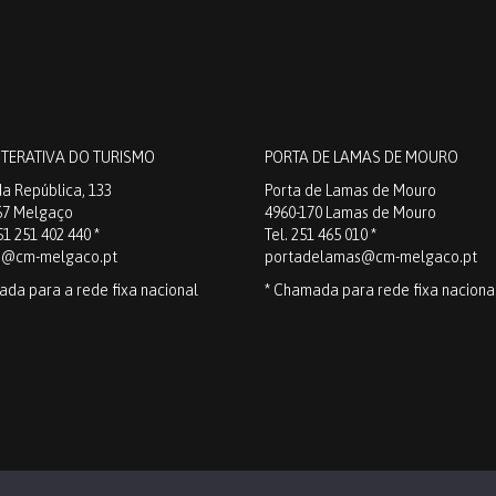
NTERATIVA DO TURISMO
PORTA DE LAMAS DE MOURO
a República, 133
Porta de Lamas de Mouro
67 Melgaço
4960-170 Lamas de Mouro
51 251 402 440 *
Tel. 251 465 010 *
o@cm-melgaco.pt
portadelamas@cm-melgaco.pt
ada para a rede fixa nacional
* Chamada para rede fixa naciona