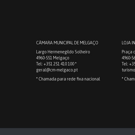
CÂMARA MUNICIPAL DE MELGAÇO
LOJA I
Largo Hermenegildo Solheiro
Praça d
4960-551 Melgaço
4960-5
Tel: +351 251 410 100 *
Tel: +3
geral@cm-melgaco.pt
turism
* Chamada para rede fixa nacional
* Cham