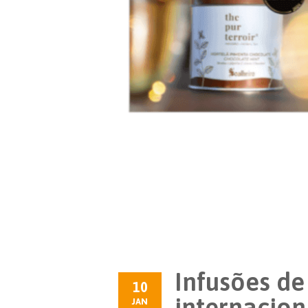
Infusões d
10
internacion
JAN