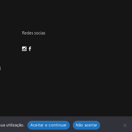
Redes socias
l
toria
ua utilização.
Aceitar e continuar
Não aceitar