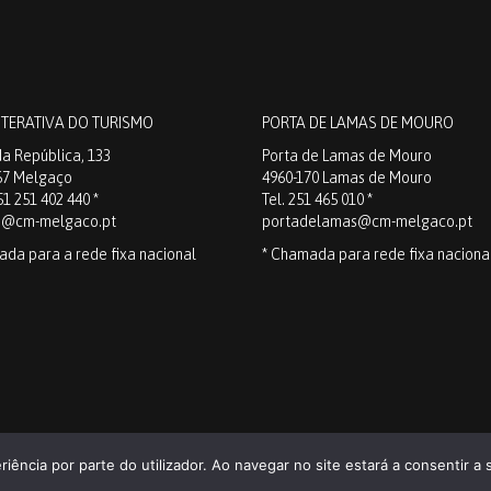
NTERATIVA DO TURISMO
PORTA DE LAMAS DE MOURO
a República, 133
Porta de Lamas de Mouro
67 Melgaço
4960-170 Lamas de Mouro
51 251 402 440 *
Tel. 251 465 010 *
o@cm-melgaco.pt
portadelamas@cm-melgaco.pt
ada para a rede fixa nacional
* Chamada para rede fixa naciona
cover Melgaço /
Política de Privacidade
/ Powered by
IPDT – Turismo e Consul
riência por parte do utilizador. Ao navegar no site estará a consentir a s