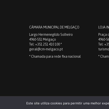
CÂMARA MUNICIPAL DE MELGAÇO
LOJA I
Largo Hermenegildo Solheiro
Praça d
4960-551 Melgaço
4960-5
Tel: +351 251 410 100 *
Tel: +3
geral@cm-melgaco.pt
turism
* Chamada para rede fixa nacional
* Cham
Dis
Este site utiliza cookies para permitir uma melhor expe