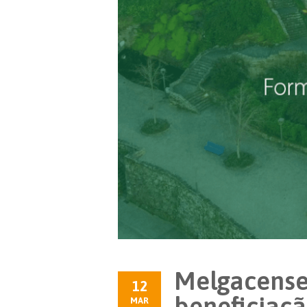
Melgacense
12
beneficiaçã
MAR