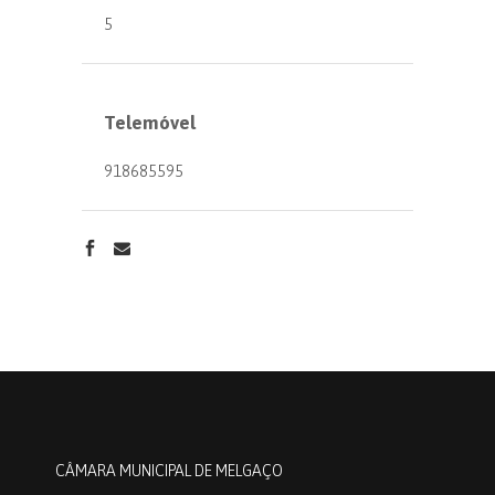
5
Telemóvel
918685595
CÂMARA MUNICIPAL DE MELGAÇO