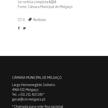
Ler notícia completa
AQUI
Fonte: Câmara Municipal de Melgaço
0
Notícias
CÂMARA MUNICIPAL DE MELGAÇO
Largo Hermenegildo Solheiro
4960-551 Melgaço
Tel: +351 251 410 100 *
geral@cm-melgaco.pt
* Chamada para rede fixa nacional