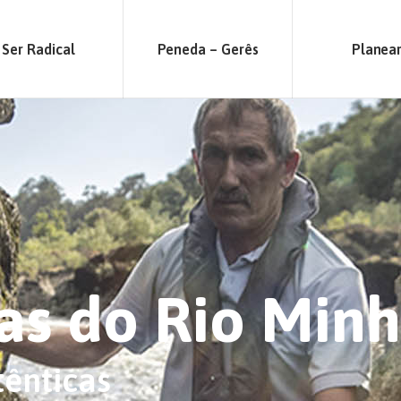
Ser Radical
Peneda – Gerês
Planea
as do Rio Min
tênticas