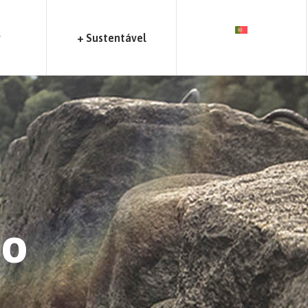
r
+ Sustentável
ho