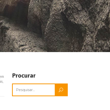
Procurar
 em
is,
Pesquisar
por: