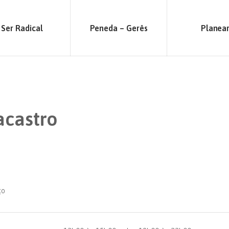
Ser Radical
Peneda – Gerês
Planea
acastro
ço