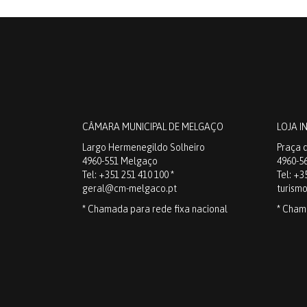
CÂMARA MUNICIPAL DE MELGAÇO
LOJA I
Largo Hermenegildo Solheiro
Praça d
4960-551 Melgaço
4960-5
Tel: +351 251 410 100 *
Tel: +3
geral@cm-melgaco.pt
turism
* Chamada para rede fixa nacional
* Cham