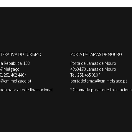
NTERATIVA DO TURISMO
PORTA DE LAMAS DE MOURO
a República, 133
Porta de Lamas de Mouro
67 Melgaço
4960-170 Lamas de Mouro
51 251 402 440 *
Tel. 251 465 010 *
o@cm-melgaco.pt
portadelamas@cm-melgaco.pt
ada para a rede fixa nacional
* Chamada para rede fixa naciona