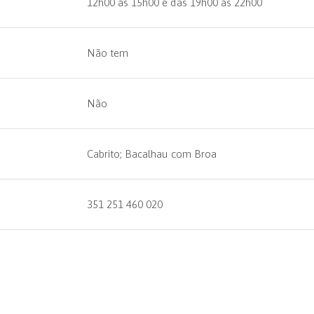
12h00 às 15h00 e das 19h00 às 22h00
Não tem
Não
Cabrito; Bacalhau com Broa
351 251 460 020