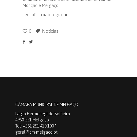
Monção e Melgaço.
Ler notícia na integra:
aqui
0
Notícias
CÂMARA MUNICIPAL DE MELGAÇO
Largo Hermenegildo Solheiro
4960-551 Melgaço
Tel: +351 251 410 100 *
geral@cm-melgaco.pt