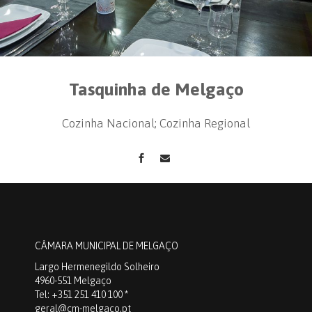
Tasquinha de Melgaço
Cozinha Nacional; Cozinha Regional
CÂMARA MUNICIPAL DE MELGAÇO
Largo Hermenegildo Solheiro
4960-551 Melgaço
Tel: +351 251 410 100 *
geral@cm-melgaco.pt